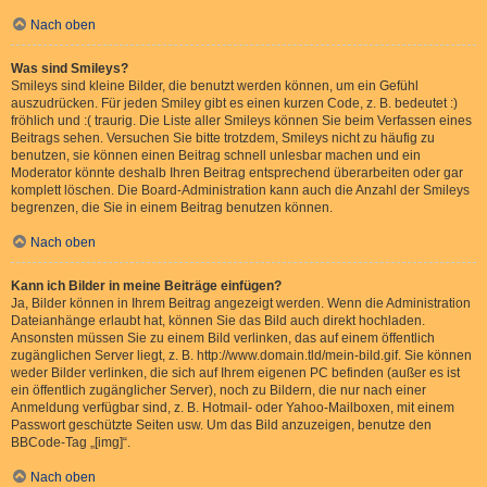
Nach oben
Was sind Smileys?
Smileys sind kleine Bilder, die benutzt werden können, um ein Gefühl
auszudrücken. Für jeden Smiley gibt es einen kurzen Code, z. B. bedeutet :)
fröhlich und :( traurig. Die Liste aller Smileys können Sie beim Verfassen eines
Beitrags sehen. Versuchen Sie bitte trotzdem, Smileys nicht zu häufig zu
benutzen, sie können einen Beitrag schnell unlesbar machen und ein
Moderator könnte deshalb Ihren Beitrag entsprechend überarbeiten oder gar
komplett löschen. Die Board-Administration kann auch die Anzahl der Smileys
begrenzen, die Sie in einem Beitrag benutzen können.
Nach oben
Kann ich Bilder in meine Beiträge einfügen?
Ja, Bilder können in Ihrem Beitrag angezeigt werden. Wenn die Administration
Dateianhänge erlaubt hat, können Sie das Bild auch direkt hochladen.
Ansonsten müssen Sie zu einem Bild verlinken, das auf einem öffentlich
zugänglichen Server liegt, z. B. http://www.domain.tld/mein-bild.gif. Sie können
weder Bilder verlinken, die sich auf Ihrem eigenen PC befinden (außer es ist
ein öffentlich zugänglicher Server), noch zu Bildern, die nur nach einer
Anmeldung verfügbar sind, z. B. Hotmail- oder Yahoo-Mailboxen, mit einem
Passwort geschützte Seiten usw. Um das Bild anzuzeigen, benutze den
BBCode-Tag „[img]“.
Nach oben