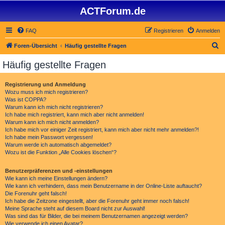
ACTForum.de
FAQ
Registrieren
Anmelden
S
Foren-Übersicht
Häufig gestellte Fragen
u
Häufig gestellte Fragen
c
h
Registrierung und Anmeldung
Wozu muss ich mich registrieren?
e
Was ist COPPA?
Warum kann ich mich nicht registrieren?
Ich habe mich registriert, kann mich aber nicht anmelden!
Warum kann ich mich nicht anmelden?
Ich habe mich vor einiger Zeit registriert, kann mich aber nicht mehr anmelden?!
Ich habe mein Passwort vergessen!
Warum werde ich automatisch abgemeldet?
Wozu ist die Funktion „Alle Cookies löschen“?
Benutzerpräferenzen und -einstellungen
Wie kann ich meine Einstellungen ändern?
Wie kann ich verhindern, dass mein Benutzername in der Online-Liste auftaucht?
Die Forenuhr geht falsch!
Ich habe die Zeitzone eingestellt, aber die Forenuhr geht immer noch falsch!
Meine Sprache steht auf diesem Board nicht zur Auswahl!
Was sind das für Bilder, die bei meinem Benutzernamen angezeigt werden?
Wie verwende ich einen Avatar?