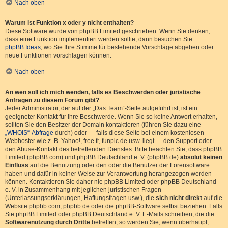
Nach oben
Warum ist Funktion x oder y nicht enthalten?
Diese Software wurde von phpBB Limited geschrieben. Wenn Sie denken,
dass eine Funktion implementiert werden sollte, dann besuchen Sie
phpBB Ideas
, wo Sie Ihre Stimme für bestehende Vorschläge abgeben oder
neue Funktionen vorschlagen können.
Nach oben
An wen soll ich mich wenden, falls es Beschwerden oder juristische
Anfragen zu diesem Forum gibt?
Jeder Administrator, der auf der „Das Team“-Seite aufgeführt ist, ist ein
geeigneter Kontakt für Ihre Beschwerde. Wenn Sie so keine Antwort erhalten,
sollten Sie den Besitzer der Domain kontaktieren (führen Sie dazu eine
„WHOIS“-Abfrage
durch) oder — falls diese Seite bei einem kostenlosen
Webhoster wie z. B. Yahoo!, free.fr, funpic.de usw. liegt — den Support oder
den Abuse-Kontakt des betreffenden Dienstes. Bitte beachten Sie, dass phpBB
Limited (phpBB.com) und phpBB Deutschland e. V. (phpBB.de)
absolut keinen
Einfluss
auf die Benutzung oder den oder die Benutzer der Forensoftware
haben und dafür in keiner Weise zur Verantwortung herangezogen werden
können. Kontaktieren Sie daher nie phpBB Limited oder phpBB Deutschland
e. V. in Zusammenhang mit jeglichen juristischen Fragen
(Unterlassungserklärungen, Haftungsfragen usw.), die
sich nicht direkt
auf die
Website phpbb.com, phpbb.de oder die phpBB-Software selbst beziehen. Falls
Sie phpBB Limited oder phpBB Deutschland e. V. E-Mails schreiben, die die
Softwarenutzung durch Dritte
betreffen, so werden Sie, wenn überhaupt,