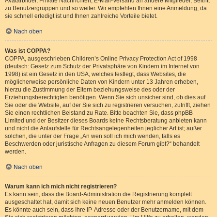
Avatarbilder, Private Nachrichten, E-Mail-Versand an andere Mitglieder, Beitritt
zu Benutzergruppen und so weiter. Wir empfehlen Ihnen eine Anmeldung, da
sie schnell erledigt ist und Ihnen zahlreiche Vorteile bietet.
Nach oben
Was ist COPPA?
COPPA, ausgeschrieben Children’s Online Privacy Protection Act of 1998
(deutsch: Gesetz zum Schutz der Privatsphäre von Kindern im Internet von
1998) ist ein Gesetz in den USA, welches festlegt, dass Websites, die
möglicherweise persönliche Daten von Kindern unter 13 Jahren erheben,
hierzu die Zustimmung der Eltern beziehungsweise des oder der
Erziehungsberechtigten benötigen. Wenn Sie sich unsicher sind, ob dies auf
Sie oder die Website, auf der Sie sich zu registrieren versuchen, zutrifft, ziehen
Sie einen rechtlichen Beistand zu Rate. Bitte beachten Sie, dass phpBB
Limited und der Besitzer dieses Boards keine Rechtsberatung anbieten kann
und nicht die Anlaufstelle für Rechtsangelegenheiten jeglicher Art ist; außer
solchen, die unter der Frage „An wen soll ich mich wenden, falls es
Beschwerden oder juristische Anfragen zu diesem Forum gibt?“ behandelt
werden.
Nach oben
Warum kann ich mich nicht registrieren?
Es kann sein, dass die Board-Administration die Registrierung komplett
ausgeschaltet hat, damit sich keine neuen Benutzer mehr anmelden können.
Es könnte auch sein, dass Ihre IP-Adresse oder der Benutzername, mit dem