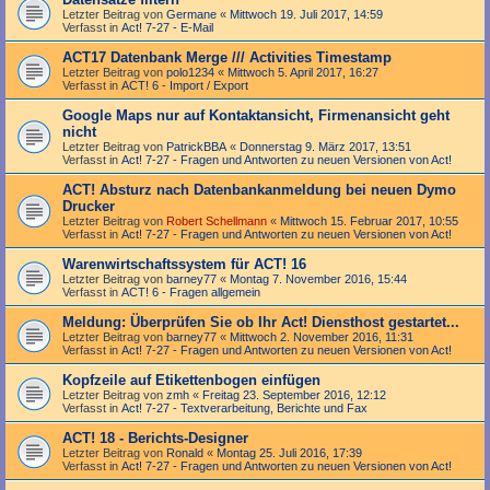
Letzter Beitrag von
Germane
«
Mittwoch 19. Juli 2017, 14:59
Verfasst in
Act! 7-27 - E-Mail
ACT17 Datenbank Merge /// Activities Timestamp
Letzter Beitrag von
polo1234
«
Mittwoch 5. April 2017, 16:27
Verfasst in
ACT! 6 - Import / Export
Google Maps nur auf Kontaktansicht, Firmenansicht geht
nicht
Letzter Beitrag von
PatrickBBA
«
Donnerstag 9. März 2017, 13:51
Verfasst in
Act! 7-27 - Fragen und Antworten zu neuen Versionen von Act!
ACT! Absturz nach Datenbankanmeldung bei neuen Dymo
Drucker
Letzter Beitrag von
Robert Schellmann
«
Mittwoch 15. Februar 2017, 10:55
Verfasst in
Act! 7-27 - Fragen und Antworten zu neuen Versionen von Act!
Warenwirtschaftssystem für ACT! 16
Letzter Beitrag von
barney77
«
Montag 7. November 2016, 15:44
Verfasst in
ACT! 6 - Fragen allgemein
Meldung: Überprüfen Sie ob Ihr Act! Diensthost gestartet...
Letzter Beitrag von
barney77
«
Mittwoch 2. November 2016, 11:31
Verfasst in
Act! 7-27 - Fragen und Antworten zu neuen Versionen von Act!
Kopfzeile auf Etikettenbogen einfügen
Letzter Beitrag von
zmh
«
Freitag 23. September 2016, 12:12
Verfasst in
Act! 7-27 - Text­­ver­arbei­tung, Berichte und Fax
ACT! 18 - Berichts-Designer
Letzter Beitrag von
Ronald
«
Montag 25. Juli 2016, 17:39
Verfasst in
Act! 7-27 - Fragen und Antworten zu neuen Versionen von Act!