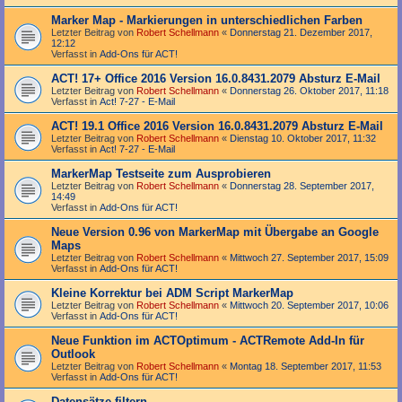
Marker Map - Markierungen in unterschiedlichen Farben
Letzter Beitrag von
Robert Schellmann
«
Donnerstag 21. Dezember 2017,
12:12
Verfasst in
Add-Ons für ACT!
ACT! 17+ Office 2016 Version 16.0.8431.2079 Absturz E-Mail
Letzter Beitrag von
Robert Schellmann
«
Donnerstag 26. Oktober 2017, 11:18
Verfasst in
Act! 7-27 - E-Mail
ACT! 19.1 Office 2016 Version 16.0.8431.2079 Absturz E-Mail
Letzter Beitrag von
Robert Schellmann
«
Dienstag 10. Oktober 2017, 11:32
Verfasst in
Act! 7-27 - E-Mail
MarkerMap Testseite zum Ausprobieren
Letzter Beitrag von
Robert Schellmann
«
Donnerstag 28. September 2017,
14:49
Verfasst in
Add-Ons für ACT!
Neue Version 0.96 von MarkerMap mit Übergabe an Google
Maps
Letzter Beitrag von
Robert Schellmann
«
Mittwoch 27. September 2017, 15:09
Verfasst in
Add-Ons für ACT!
Kleine Korrektur bei ADM Script MarkerMap
Letzter Beitrag von
Robert Schellmann
«
Mittwoch 20. September 2017, 10:06
Verfasst in
Add-Ons für ACT!
Neue Funktion im ACTOptimum - ACTRemote Add-In für
Outlook
Letzter Beitrag von
Robert Schellmann
«
Montag 18. September 2017, 11:53
Verfasst in
Add-Ons für ACT!
Datensätze filtern