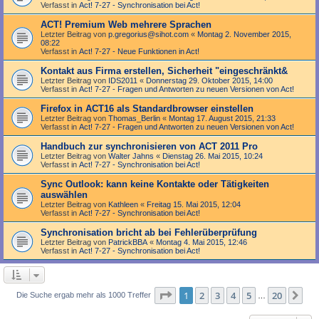
Verfasst in
Act! 7-27 - Synchronisation bei Act!
ACT! Premium Web mehrere Sprachen
Letzter Beitrag von
p.gregorius@sihot.com
«
Montag 2. November 2015,
08:22
Verfasst in
Act! 7-27 - Neue Funktionen in Act!
Kontakt aus Firma erstellen, Sicherheit "eingeschränkt&
Letzter Beitrag von
IDS2011
«
Donnerstag 29. Oktober 2015, 14:00
Verfasst in
Act! 7-27 - Fragen und Antworten zu neuen Versionen von Act!
Firefox in ACT16 als Standardbrowser einstellen
Letzter Beitrag von
Thomas_Berlin
«
Montag 17. August 2015, 21:33
Verfasst in
Act! 7-27 - Fragen und Antworten zu neuen Versionen von Act!
Handbuch zur synchronisieren von ACT 2011 Pro
Letzter Beitrag von
Walter Jahns
«
Dienstag 26. Mai 2015, 10:24
Verfasst in
Act! 7-27 - Synchronisation bei Act!
Sync Outlook: kann keine Kontakte oder Tätigkeiten
auswählen
Letzter Beitrag von
Kathleen
«
Freitag 15. Mai 2015, 12:04
Verfasst in
Act! 7-27 - Synchronisation bei Act!
Synchronisation bricht ab bei Fehlerüberprüfung
Letzter Beitrag von
PatrickBBA
«
Montag 4. Mai 2015, 12:46
Verfasst in
Act! 7-27 - Synchronisation bei Act!
Seite
1
von
20
1
2
3
4
5
20
Nä
Die Suche ergab mehr als 1000 Treffer
…