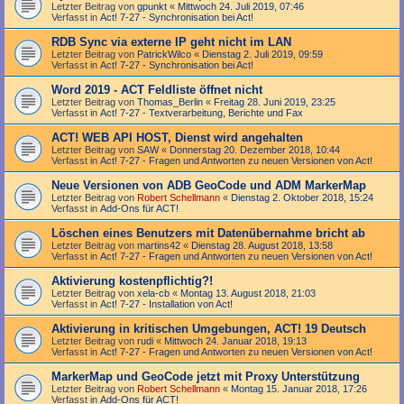
Letzter Beitrag von
gpunkt
«
Mittwoch 24. Juli 2019, 07:46
Verfasst in
Act! 7-27 - Synchronisation bei Act!
RDB Sync via externe IP geht nicht im LAN
Letzter Beitrag von
PatrickWilco
«
Dienstag 2. Juli 2019, 09:59
Verfasst in
Act! 7-27 - Synchronisation bei Act!
Word 2019 - ACT Feldliste öffnet nicht
Letzter Beitrag von
Thomas_Berlin
«
Freitag 28. Juni 2019, 23:25
Verfasst in
Act! 7-27 - Text­­ver­arbei­tung, Berichte und Fax
ACT! WEB API HOST, Dienst wird angehalten
Letzter Beitrag von
SAW
«
Donnerstag 20. Dezember 2018, 10:44
Verfasst in
Act! 7-27 - Fragen und Antworten zu neuen Versionen von Act!
Neue Versionen von ADB GeoCode und ADM MarkerMap
Letzter Beitrag von
Robert Schellmann
«
Dienstag 2. Oktober 2018, 15:24
Verfasst in
Add-Ons für ACT!
Löschen eines Benutzers mit Datenübernahme bricht ab
Letzter Beitrag von
martins42
«
Dienstag 28. August 2018, 13:58
Verfasst in
Act! 7-27 - Fragen und Antworten zu neuen Versionen von Act!
Aktivierung kostenpflichtig?!
Letzter Beitrag von
xela-cb
«
Montag 13. August 2018, 21:03
Verfasst in
Act! 7-27 - Installation von Act!
Aktivierung in kritischen Umgebungen, ACT! 19 Deutsch
Letzter Beitrag von
rudi
«
Mittwoch 24. Januar 2018, 19:13
Verfasst in
Act! 7-27 - Fragen und Antworten zu neuen Versionen von Act!
MarkerMap und GeoCode jetzt mit Proxy Unterstützung
Letzter Beitrag von
Robert Schellmann
«
Montag 15. Januar 2018, 17:26
Verfasst in
Add-Ons für ACT!