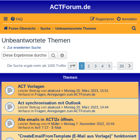
ACTForum.de
FAQ
Registrieren
Anmelden
S
Foren-Übersicht
Suche
Unbeantwortete Themen
u
Unbeantwortete Themen
c
Zur erweiterten Suche
h
Suche
Erweiterte Suche
e
Seite
1
von
20
1
2
3
4
5
20
Nä
Die Suche ergab mehr als 1000 Treffer
…
Themen
ACT Vorlagen
Letzter Beitrag von
abakusit
«
Montag 20. März 2023, 15:01
Verfasst in
Fragen, Anregungen zum ACTForum.de
Act synchronisation mit Outlook
Letzter Beitrag von
abakusit
«
Montag 20. März 2023, 14:44
Verfasst in
Fragen, Anregungen zum ACTForum.de
Alte emails in ACT!2x öffnen.
Letzter Beitrag von
H Müller
«
Montag 7. November 2022, 10:44
Verfasst in
Act! 7-27 - E-Mail
"Create­Email­From­Template (E-Mail aus Vorlage)" funktioniert