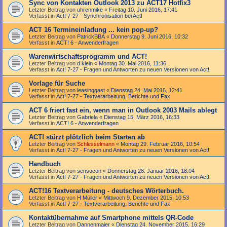
Sync von Kontakten Outlook 2013 zu ACT17 Hotfix3
Letzter Beitrag von
uhrenmike
«
Freitag 10. Juni 2016, 17:41
Verfasst in
Act! 7-27 - Synchronisation bei Act!
ACT 16 Termineinladung ... kein pop-up?
Letzter Beitrag von
PatrickBBA
«
Donnerstag 9. Juni 2016, 10:32
Verfasst in
ACT! 6 - Anwender­fragen
Warenwirtschaftsprogramm und ACT!
Letzter Beitrag von
d.klein
«
Montag 30. Mai 2016, 11:36
Verfasst in
Act! 7-27 - Fragen und Antworten zu neuen Versionen von Act!
Vorlage für Suche
Letzter Beitrag von
leasinggast
«
Dienstag 24. Mai 2016, 12:41
Verfasst in
Act! 7-27 - Text­­ver­arbei­tung, Berichte und Fax
ACT 6 friert fast ein, wenn man in Outlook 2003 Mails ablegt
Letzter Beitrag von
Gabriela
«
Dienstag 15. März 2016, 16:33
Verfasst in
ACT! 6 - Anwender­fragen
ACT! stürzt plötzlich beim Starten ab
Letzter Beitrag von
Schlesselmann
«
Montag 29. Februar 2016, 10:54
Verfasst in
Act! 7-27 - Fragen und Antworten zu neuen Versionen von Act!
Handbuch
Letzter Beitrag von
sensocon
«
Donnerstag 28. Januar 2016, 18:04
Verfasst in
Act! 7-27 - Fragen und Antworten zu neuen Versionen von Act!
ACT!16 Textverarbeitung - deutsches Wörterbuch.
Letzter Beitrag von
H Müller
«
Mittwoch 9. Dezember 2015, 10:53
Verfasst in
Act! 7-27 - Text­­ver­arbei­tung, Berichte und Fax
Kontaktübernahme auf Smartphone mittels QR-Code
Letzter Beitrag von
Dannenmaier
«
Dienstag 24. November 2015, 16:29