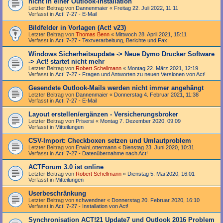
nicht in einer Outlook-Installation
Letzter Beitrag von
Dannenmaier
«
Freitag 22. Juli 2022, 11:11
Verfasst in
Act! 7-27 - E-Mail
Bildfelder in Vorlagen (Act! v23)
Letzter Beitrag von
Thomas Benn
«
Mittwoch 28. April 2021, 15:11
Verfasst in
Act! 7-27 - Text­­ver­arbei­tung, Berichte und Fax
Windows Sicherheitsupdate -> Neue Dymo Drucker Software
-> Act! startet nicht mehr
Letzter Beitrag von
Robert Schellmann
«
Montag 22. März 2021, 12:19
Verfasst in
Act! 7-27 - Fragen und Antworten zu neuen Versionen von Act!
Gesendete Outlook-Mails werden nicht immer angehängt
Letzter Beitrag von
Dannenmaier
«
Donnerstag 4. Februar 2021, 11:38
Verfasst in
Act! 7-27 - E-Mail
Layout erstellen/ergänzen - Versicherungsbroker
Letzter Beitrag von
Prisersi
«
Montag 7. Dezember 2020, 09:09
Verfasst in
Mitteilungen
CSV-Import: Checkboxen setzen und Umlautproblem
Letzter Beitrag von
ErwinLottermann
«
Dienstag 23. Juni 2020, 10:31
Verfasst in
Act! 7-27 - Datenübernahme nach Act!
ACTForum 3.0 ist online
Letzter Beitrag von
Robert Schellmann
«
Dienstag 5. Mai 2020, 16:01
Verfasst in
Mitteilungen
Userbeschränkung
Letzter Beitrag von
schwendner
«
Donnerstag 20. Februar 2020, 16:10
Verfasst in
Act! 7-27 - Installation von Act!
Synchronisation ACT!21 Update7 und Outlook 2016 Problem