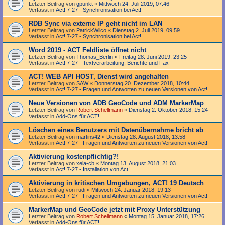
Letzter Beitrag von
gpunkt
«
Mittwoch 24. Juli 2019, 07:46
Verfasst in
Act! 7-27 - Synchronisation bei Act!
RDB Sync via externe IP geht nicht im LAN
Letzter Beitrag von
PatrickWilco
«
Dienstag 2. Juli 2019, 09:59
Verfasst in
Act! 7-27 - Synchronisation bei Act!
Word 2019 - ACT Feldliste öffnet nicht
Letzter Beitrag von
Thomas_Berlin
«
Freitag 28. Juni 2019, 23:25
Verfasst in
Act! 7-27 - Text­­ver­arbei­tung, Berichte und Fax
ACT! WEB API HOST, Dienst wird angehalten
Letzter Beitrag von
SAW
«
Donnerstag 20. Dezember 2018, 10:44
Verfasst in
Act! 7-27 - Fragen und Antworten zu neuen Versionen von Act!
Neue Versionen von ADB GeoCode und ADM MarkerMap
Letzter Beitrag von
Robert Schellmann
«
Dienstag 2. Oktober 2018, 15:24
Verfasst in
Add-Ons für ACT!
Löschen eines Benutzers mit Datenübernahme bricht ab
Letzter Beitrag von
martins42
«
Dienstag 28. August 2018, 13:58
Verfasst in
Act! 7-27 - Fragen und Antworten zu neuen Versionen von Act!
Aktivierung kostenpflichtig?!
Letzter Beitrag von
xela-cb
«
Montag 13. August 2018, 21:03
Verfasst in
Act! 7-27 - Installation von Act!
Aktivierung in kritischen Umgebungen, ACT! 19 Deutsch
Letzter Beitrag von
rudi
«
Mittwoch 24. Januar 2018, 19:13
Verfasst in
Act! 7-27 - Fragen und Antworten zu neuen Versionen von Act!
MarkerMap und GeoCode jetzt mit Proxy Unterstützung
Letzter Beitrag von
Robert Schellmann
«
Montag 15. Januar 2018, 17:26
Verfasst in
Add-Ons für ACT!