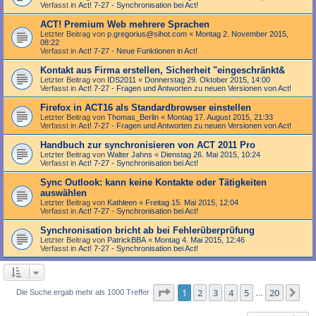
Verfasst in
Act! 7-27 - Synchronisation bei Act!
ACT! Premium Web mehrere Sprachen
Letzter Beitrag von
p.gregorius@sihot.com
«
Montag 2. November 2015,
08:22
Verfasst in
Act! 7-27 - Neue Funktionen in Act!
Kontakt aus Firma erstellen, Sicherheit "eingeschränkt&
Letzter Beitrag von
IDS2011
«
Donnerstag 29. Oktober 2015, 14:00
Verfasst in
Act! 7-27 - Fragen und Antworten zu neuen Versionen von Act!
Firefox in ACT16 als Standardbrowser einstellen
Letzter Beitrag von
Thomas_Berlin
«
Montag 17. August 2015, 21:33
Verfasst in
Act! 7-27 - Fragen und Antworten zu neuen Versionen von Act!
Handbuch zur synchronisieren von ACT 2011 Pro
Letzter Beitrag von
Walter Jahns
«
Dienstag 26. Mai 2015, 10:24
Verfasst in
Act! 7-27 - Synchronisation bei Act!
Sync Outlook: kann keine Kontakte oder Tätigkeiten
auswählen
Letzter Beitrag von
Kathleen
«
Freitag 15. Mai 2015, 12:04
Verfasst in
Act! 7-27 - Synchronisation bei Act!
Synchronisation bricht ab bei Fehlerüberprüfung
Letzter Beitrag von
PatrickBBA
«
Montag 4. Mai 2015, 12:46
Verfasst in
Act! 7-27 - Synchronisation bei Act!
Seite
1
von
20
1
2
3
4
5
20
Nä
Die Suche ergab mehr als 1000 Treffer
…