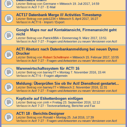
Letzter Beitrag von
Germane
«
Mittwoch 19. Juli 2017, 14:59
Verfasst in
Act! 7-27 - E-Mail
ACT17 Datenbank Merge /// Activities Timestamp
Letzter Beitrag von
polo1234
«
Mittwoch 5. April 2017, 16:27
Verfasst in
ACT! 6 - Import / Export
Google Maps nur auf Kontaktansicht, Firmenansicht geht
nicht
Letzter Beitrag von
PatrickBBA
«
Donnerstag 9. März 2017, 13:51
Verfasst in
Act! 7-27 - Fragen und Antworten zu neuen Versionen von Act!
ACT! Absturz nach Datenbankanmeldung bei neuen Dymo
Drucker
Letzter Beitrag von
Robert Schellmann
«
Mittwoch 15. Februar 2017, 10:55
Verfasst in
Act! 7-27 - Fragen und Antworten zu neuen Versionen von Act!
Warenwirtschaftssystem für ACT! 16
Letzter Beitrag von
barney77
«
Montag 7. November 2016, 15:44
Verfasst in
ACT! 6 - Fragen allgemein
Meldung: Überprüfen Sie ob Ihr Act! Diensthost gestartet...
Letzter Beitrag von
barney77
«
Mittwoch 2. November 2016, 11:31
Verfasst in
Act! 7-27 - Fragen und Antworten zu neuen Versionen von Act!
Kopfzeile auf Etikettenbogen einfügen
Letzter Beitrag von
zmh
«
Freitag 23. September 2016, 12:12
Verfasst in
Act! 7-27 - Text­­ver­arbei­tung, Berichte und Fax
ACT! 18 - Berichts-Designer
Letzter Beitrag von
Ronald
«
Montag 25. Juli 2016, 17:39
Verfasst in
Act! 7-27 - Fragen und Antworten zu neuen Versionen von Act!