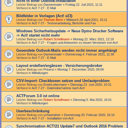
nicht in einer Outlook-Installation
Letzter Beitrag von
Dannenmaier
«
Freitag 22. Juli 2022, 11:11
Verfasst in
Act! 7-27 - E-Mail
Bildfelder in Vorlagen (Act! v23)
Letzter Beitrag von
Thomas Benn
«
Mittwoch 28. April 2021, 15:11
Verfasst in
Act! 7-27 - Text­­ver­arbei­tung, Berichte und Fax
Windows Sicherheitsupdate -> Neue Dymo Drucker Software
-> Act! startet nicht mehr
Letzter Beitrag von
Robert Schellmann
«
Montag 22. März 2021, 12:19
Verfasst in
Act! 7-27 - Fragen und Antworten zu neuen Versionen von Act!
Gesendete Outlook-Mails werden nicht immer angehängt
Letzter Beitrag von
Dannenmaier
«
Donnerstag 4. Februar 2021, 11:38
Verfasst in
Act! 7-27 - E-Mail
Layout erstellen/ergänzen - Versicherungsbroker
Letzter Beitrag von
Prisersi
«
Montag 7. Dezember 2020, 09:09
Verfasst in
Mitteilungen
CSV-Import: Checkboxen setzen und Umlautproblem
Letzter Beitrag von
ErwinLottermann
«
Dienstag 23. Juni 2020, 10:31
Verfasst in
Act! 7-27 - Datenübernahme nach Act!
ACTForum 3.0 ist online
Letzter Beitrag von
Robert Schellmann
«
Dienstag 5. Mai 2020, 16:01
Verfasst in
Mitteilungen
Userbeschränkung
Letzter Beitrag von
schwendner
«
Donnerstag 20. Februar 2020, 16:10
Verfasst in
Act! 7-27 - Installation von Act!
Synchronisation ACT!21 Update7 und Outlook 2016 Problem