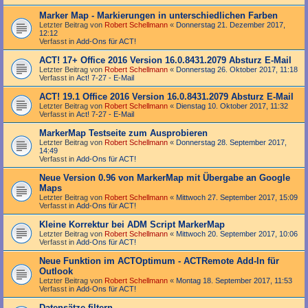
Marker Map - Markierungen in unterschiedlichen Farben
Letzter Beitrag von
Robert Schellmann
«
Donnerstag 21. Dezember 2017,
12:12
Verfasst in
Add-Ons für ACT!
ACT! 17+ Office 2016 Version 16.0.8431.2079 Absturz E-Mail
Letzter Beitrag von
Robert Schellmann
«
Donnerstag 26. Oktober 2017, 11:18
Verfasst in
Act! 7-27 - E-Mail
ACT! 19.1 Office 2016 Version 16.0.8431.2079 Absturz E-Mail
Letzter Beitrag von
Robert Schellmann
«
Dienstag 10. Oktober 2017, 11:32
Verfasst in
Act! 7-27 - E-Mail
MarkerMap Testseite zum Ausprobieren
Letzter Beitrag von
Robert Schellmann
«
Donnerstag 28. September 2017,
14:49
Verfasst in
Add-Ons für ACT!
Neue Version 0.96 von MarkerMap mit Übergabe an Google
Maps
Letzter Beitrag von
Robert Schellmann
«
Mittwoch 27. September 2017, 15:09
Verfasst in
Add-Ons für ACT!
Kleine Korrektur bei ADM Script MarkerMap
Letzter Beitrag von
Robert Schellmann
«
Mittwoch 20. September 2017, 10:06
Verfasst in
Add-Ons für ACT!
Neue Funktion im ACTOptimum - ACTRemote Add-In für
Outlook
Letzter Beitrag von
Robert Schellmann
«
Montag 18. September 2017, 11:53
Verfasst in
Add-Ons für ACT!
Datensätze filtern