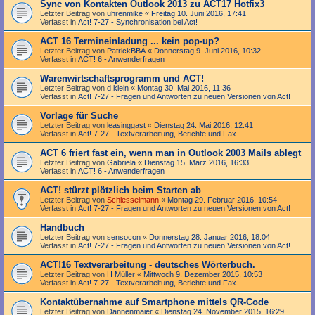
Sync von Kontakten Outlook 2013 zu ACT17 Hotfix3
Letzter Beitrag von
uhrenmike
«
Freitag 10. Juni 2016, 17:41
Verfasst in
Act! 7-27 - Synchronisation bei Act!
ACT 16 Termineinladung ... kein pop-up?
Letzter Beitrag von
PatrickBBA
«
Donnerstag 9. Juni 2016, 10:32
Verfasst in
ACT! 6 - Anwender­fragen
Warenwirtschaftsprogramm und ACT!
Letzter Beitrag von
d.klein
«
Montag 30. Mai 2016, 11:36
Verfasst in
Act! 7-27 - Fragen und Antworten zu neuen Versionen von Act!
Vorlage für Suche
Letzter Beitrag von
leasinggast
«
Dienstag 24. Mai 2016, 12:41
Verfasst in
Act! 7-27 - Text­­ver­arbei­tung, Berichte und Fax
ACT 6 friert fast ein, wenn man in Outlook 2003 Mails ablegt
Letzter Beitrag von
Gabriela
«
Dienstag 15. März 2016, 16:33
Verfasst in
ACT! 6 - Anwender­fragen
ACT! stürzt plötzlich beim Starten ab
Letzter Beitrag von
Schlesselmann
«
Montag 29. Februar 2016, 10:54
Verfasst in
Act! 7-27 - Fragen und Antworten zu neuen Versionen von Act!
Handbuch
Letzter Beitrag von
sensocon
«
Donnerstag 28. Januar 2016, 18:04
Verfasst in
Act! 7-27 - Fragen und Antworten zu neuen Versionen von Act!
ACT!16 Textverarbeitung - deutsches Wörterbuch.
Letzter Beitrag von
H Müller
«
Mittwoch 9. Dezember 2015, 10:53
Verfasst in
Act! 7-27 - Text­­ver­arbei­tung, Berichte und Fax
Kontaktübernahme auf Smartphone mittels QR-Code
Letzter Beitrag von
Dannenmaier
«
Dienstag 24. November 2015, 16:29