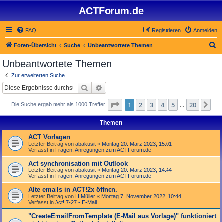
ACTForum.de
FAQ
Registrieren
Anmelden
S
Foren-Übersicht
Suche
Unbeantwortete Themen
u
Unbeantwortete Themen
c
Zur erweiterten Suche
h
Suche
Erweiterte Suche
e
Seite
1
von
20
1
2
3
4
5
20
Nä
Die Suche ergab mehr als 1000 Treffer
…
Themen
ACT Vorlagen
Letzter Beitrag von
abakusit
«
Montag 20. März 2023, 15:01
Verfasst in
Fragen, Anregungen zum ACTForum.de
Act synchronisation mit Outlook
Letzter Beitrag von
abakusit
«
Montag 20. März 2023, 14:44
Verfasst in
Fragen, Anregungen zum ACTForum.de
Alte emails in ACT!2x öffnen.
Letzter Beitrag von
H Müller
«
Montag 7. November 2022, 10:44
Verfasst in
Act! 7-27 - E-Mail
"Create­Email­From­Template (E-Mail aus Vorlage)" funktioniert