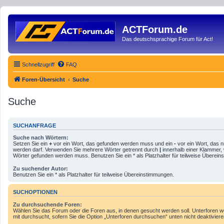
ACTForum.de
Das deutschsprachige Forum für Act!
Schnellzugriff
FAQ
Foren-Übersicht
Suche
Suche
SUCHANFRAGE
Suche nach Wörtern:
Setzen Sie ein
+
vor ein Wort, das gefunden werden muss und ein
-
vor ein Wort, das n
werden darf. Verwenden Sie mehrere Wörter getrennt durch
|
innerhalb einer Klammer,
Wörter gefunden werden muss. Benutzen Sie ein * als Platzhalter für teilweise Überei
Zu suchender Autor:
Benutzen Sie ein * als Platzhalter für teilweise Übereinstimmungen.
SUCHOPTIONEN
Zu durchsuchende Foren:
Wählen Sie das Forum oder die Foren aus, in denen gesucht werden soll. Unterforen 
mit durchsucht, sofern Sie die Option „Unterforen durchsuchen“ unten nicht deaktiviere