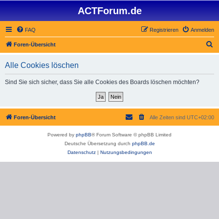
ACTForum.de
FAQ
Registrieren
Anmelden
S
Foren-Übersicht
u
Alle Cookies löschen
c
h
Sind Sie sich sicher, dass Sie alle Cookies des Boards löschen möchten?
e
Foren-Übersicht
Alle Zeiten sind
UTC+02:00
Powered by
phpBB
® Forum Software © phpBB Limited
Deutsche Übersetzung durch
phpBB.de
Datenschutz
|
Nutzungsbedingungen