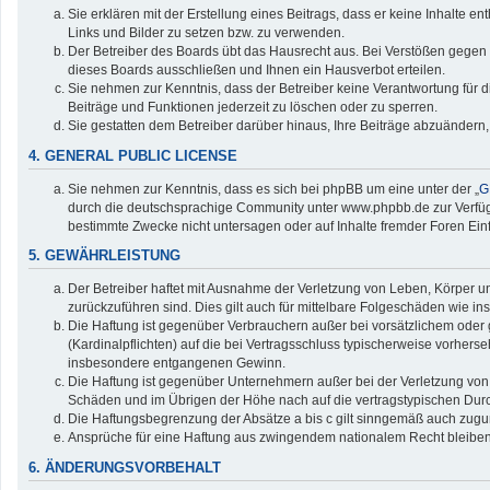
Sie erklären mit der Erstellung eines Beitrags, dass er keine Inhalte e
Links und Bilder zu setzen bzw. zu verwenden.
Der Betreiber des Boards übt das Hausrecht aus. Bei Verstößen gegen
dieses Boards ausschließen und Ihnen ein Hausverbot erteilen.
Sie nehmen zur Kenntnis, dass der Betreiber keine Verantwortung für die
Beiträge und Funktionen jederzeit zu löschen oder zu sperren.
Sie gestatten dem Betreiber darüber hinaus, Ihre Beiträge abzuändern,
4. GENERAL PUBLIC LICENSE
Sie nehmen zur Kenntnis, dass es sich bei phpBB um eine unter der „
G
durch die deutschsprachige Community unter www.phpbb.de zur Verfügun
bestimmte Zwecke nicht untersagen oder auf Inhalte fremder Foren Ei
5. GEWÄHRLEISTUNG
Der Betreiber haftet mit Ausnahme der Verletzung von Leben, Körper und
zurückzuführen sind. Dies gilt auch für mittelbare Folgeschäden wie
Die Haftung ist gegenüber Verbrauchern außer bei vorsätzlichem oder 
(Kardinalpflichten) auf die bei Vertragsschluss typischerweise vorher
insbesondere entgangenen Gewinn.
Die Haftung ist gegenüber Unternehmern außer bei der Verletzung von 
Schäden und im Übrigen der Höhe nach auf die vertragstypischen Durc
Die Haftungsbegrenzung der Absätze a bis c gilt sinngemäß auch zuguns
Ansprüche für eine Haftung aus zwingendem nationalem Recht bleiben
6. ÄNDERUNGSVORBEHALT