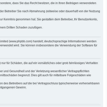
sbesondere, dass Sie das Recht besitzen, die in Ihren Beiträgen verwendeten
der Betreiber Sie nach Abmahnung zeitweise oder dauerhaft von der Nutzung
t zur Kenntnis genommen hat. Sie gestatten dem Betreiber, Ihr Benutzerkonto,
einem Dritten Schaden zuzufügen.
 Limited (www.phpbb.com) handelt; deutschsprachige Informationen werden
 verwendet wird. Sie können insbesondere die Verwendung der Software für
nur für Schäden, die auf ein vorsätzliches oder grob fahrlässiges Verhalten
er und Gesundheit und der Verletzung wesentlicher Vertragspflichten
nittsschäden begrenzt. Dies gilt auch für mittelbare Folgeschäden wie
n des Betreibers auf die bei Vertragsschluss typischerweise vorhersehbaren
 entgangenen Gewinn.