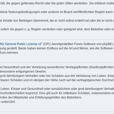
nthält, die gegen geltendes Recht oder die guten Sitten verstoßen. Sie erklären in
 diese Nutzungsbedingungen oder anderer im Board veröffentlichten Regeln kann 
 Inhalte von Beiträgen übernimmt, die er nicht selbst erstellt hat oder die er nich
 sofern sie gegen o. g. Regeln verstoßen oder geeignet sind, dem Betreiber oder 
NU General Public License v2
“ (GPL) bereitgestellten Foren-Software von phpBB
g gestellt. Beide haben keinen Einfluss auf die Art und Weise, wie die Software
nfluss nehmen.
 Gesundheit und der Verletzung wesentlicher Vertragspflichten (Kardinalpflichten) 
 insbesondere entgangenen Gewinn.
grob fahrlässigem Verhalten oder bei Schäden aus der Verletzung von Leben, Körp
sehbaren Schäden und im übrigen der Höhe nach auf die vertragstypischen Durchsch
Leben, Körper und Gesundheit oder vorsätzlichem oder grob fahrlässigem Verhalte
hschnittsschäden begrenzt. Dies gilt auch für mittelbare Schäden, insbesondere
ten der Mitarbeiter und Erfüllungsgehilfen des Betreibers.
 unberührt.