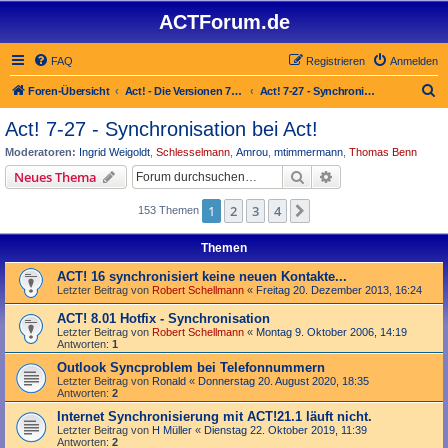
ACTForum.de
FAQ
Registrieren
Anmelden
S
Foren-Übersicht
Act! - Die Versionen 7.x bis 27.x
Act! 7-27 - Synchronisation bei Act!
u
Act! 7-27 - Synchronisation bei Act!
c
Moderatoren:
Ingrid Weigoldt
,
Schlesselmann
,
Amrou
,
mtimmermann
,
Thomas Benn
h
Suche
Erweiterte Suche
Neues Thema
e
1
2
3
4
Nächste
153 Themen
Themen
ACT! 16 synchronisiert keine neuen Kontakte...
Letzter Beitrag von
Robert Schellmann
«
Freitag 20. Dezember 2013, 16:24
ACT! 8.01 Hotfix - Synchronisation
Letzter Beitrag von
Robert Schellmann
«
Montag 9. Oktober 2006, 14:19
Antworten:
1
Outlook Syncproblem bei Telefonnummern
Letzter Beitrag von
Ronald
«
Donnerstag 20. August 2020, 18:35
Antworten:
2
Internet Synchronisierung mit ACT!21.1 läuft nicht.
Letzter Beitrag von
H Müller
«
Dienstag 22. Oktober 2019, 11:39
Antworten:
2