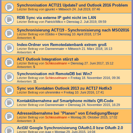
Synchronisation ACT!21 Update7 und Outlook 2016 Problem
Letzter Beitrag von
gpunkt
«
Mittwoch 24. Juli 2019, 07:46
RDB Sync via externe IP geht nicht im LAN
Letzter Beitrag von
PatrickWilco
«
Dienstag 2. Juli 2019, 09:59
Synchronisierung ACT!19 - Synchronisierung nach MSO2016
Letzter Beitrag von
01lobo
«
Dienstag 10. April 2018, 17:54
Antworten:
6
Index-Ordner von Remotedatenbank extrem groß
Letzter Beitrag von
Dannenmaier
«
Mittwoch 21. März 2018, 16:13
Antworten:
4
ACT Outlook Integration stürzt ab
Letzter Beitrag von
Schlesselmann
«
Dienstag 27. Juni 2017, 15:12
Antworten:
5
Synchronisation mit RemoteDB bei Win7
Letzter Beitrag von
Schlesselmann
«
Freitag 18. November 2016, 09:36
Antworten:
11
Sync von Kontakten Outlook 2013 zu ACT17 Hotfix3
Letzter Beitrag von
uhrenmike
«
Freitag 10. Juni 2016, 17:41
Kontaktübernahme auf Smartphone mittels QR-Code
Letzter Beitrag von
Dannenmaier
«
Dienstag 24. November 2015, 16:29
Adresseübernahme bei "Planen" von Erledigung/Bespr
Letzter Beitrag von
Schlesselmann
«
Montag 26. Oktober 2015, 17:02
Antworten:
3
Act16! Google Synchronisierung OAuth1.0 bzw OAuth 2.0
Letzter Beitrag von
isag
«
Montag 29. Juni 2015, 14:04