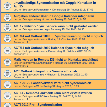
unvollständige Syncronisation mit Goggle Kontakten in
Act!15
Letzter Beitrag von
Paulpanzer
«
Donnerstag 29. August 2013, 17:42
Aufgaben anderer User in Google Kalender integrieren
Letzter Beitrag von
fragmichnicht
«
Freitag 26. Juli 2013, 14:58
ACT! 7 Network Sync Service kann nicht gestartet werden
Letzter Beitrag von
rmaechtig
«
Samstag 25. Mai 2013, 16:33
ACT!14 mit Outlook 2010 ... Synchronisierung nicht möglich
Letzter Beitrag von
Armand
«
Freitag 12. Oktober 2012, 11:57
Antworten:
2
ACT!14 mit Outlook 2010 Kalender Sync nicht möglich
Letzter Beitrag von
Armand
«
Donnerstag 11. Oktober 2012, 18:29
Antworten:
5
Mails werden in Remote-DB nicht an Kontakte angehängt
Letzter Beitrag von
Dannenmaier
«
Montag 10. September 2012, 10:36
Antworten:
2
ACT Outlook Integrations Service stürzt ab
Letzter Beitrag von
Amrou
«
Mittwoch 5. September 2012, 11:40
Antworten:
1
ACT! 2012 - Ländervorwahl wird nicht synchronisiert
Letzter Beitrag von
WH
«
Freitag 31. August 2012, 10:19
ACT14 - Remote-Dankbank kann nicht erstellt werden.
Letzter Beitrag von
ATROKA
«
Freitag 27. Juli 2012, 14:01
Antworten:
1
ACT! 2012 Pro - Synchronisation