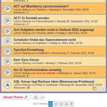
Antworten:
1
ACT auf Blackberry synchronisieren?
Letzter Beitrag von
Thombo
«
Samstag 5. November 2011, 08:56
Antworten:
1
ACT! 11 Kontakt anrufen
Letzter Beitrag von
Pascal Brunner
«
Montag 26. September 2011, 14:30
Antworten:
4
Act! Aufgaben werden nicht in Outlook 2010 angezeigt
Letzter Beitrag von
Thomas_Berlin
«
Freitag 1. April 2011, 22:02
Scheduler findet das Stammelement nicht
Letzter Beitrag von
Kathleen
«
Freitag 11. März 2011, 13:33
SyncSet Einstellung
Letzter Beitrag von
schlafstern
«
Donnerstag 17. Februar 2011, 19:20
Kein Sync-Server
Letzter Beitrag von
Knuth
«
Montag 7. Februar 2011, 16:36
Act 11 Synchronisation einseitig
Letzter Beitrag von
Axel von Melville
«
Dienstag 11. Januar 2011, 20:30
Antworten:
8
SQL Server legt Rechner lahm (Ressourcen-Probleme)
Letzter Beitrag von
Peter A. Gebhardt
«
Dienstag 30. November 2010, 13:44
Antworten:
16
1
2
Neues Thema
1
2
3
4
Nächste
153 Themen