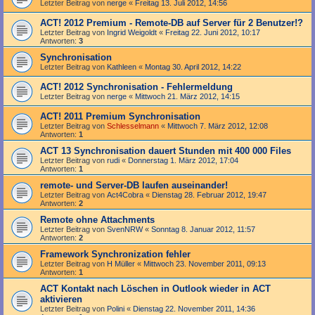
Letzter Beitrag von
nerge
«
Freitag 13. Juli 2012, 14:56
ACT! 2012 Premium - Remote-DB auf Server für 2 Benutzer!?
Letzter Beitrag von
Ingrid Weigoldt
«
Freitag 22. Juni 2012, 10:17
Antworten:
3
Synchronisation
Letzter Beitrag von
Kathleen
«
Montag 30. April 2012, 14:22
ACT! 2012 Synchronisation - Fehlermeldung
Letzter Beitrag von
nerge
«
Mittwoch 21. März 2012, 14:15
ACT! 2011 Premium Synchronisation
Letzter Beitrag von
Schlesselmann
«
Mittwoch 7. März 2012, 12:08
Antworten:
1
ACT 13 Synchronisation dauert Stunden mit 400 000 Files
Letzter Beitrag von
rudi
«
Donnerstag 1. März 2012, 17:04
Antworten:
1
remote- und Server-DB laufen auseinander!
Letzter Beitrag von
Act4Cobra
«
Dienstag 28. Februar 2012, 19:47
Antworten:
2
Remote ohne Attachments
Letzter Beitrag von
SvenNRW
«
Sonntag 8. Januar 2012, 11:57
Antworten:
2
Framework Synchronization fehler
Letzter Beitrag von
H Müller
«
Mittwoch 23. November 2011, 09:13
Antworten:
1
ACT Kontakt nach Löschen in Outlook wieder in ACT
aktivieren
Letzter Beitrag von
Polini
«
Dienstag 22. November 2011, 14:36