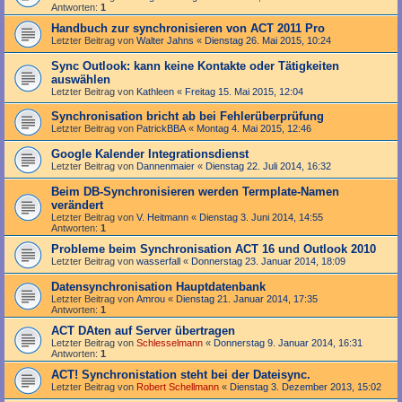
Antworten:
1
Handbuch zur synchronisieren von ACT 2011 Pro
Letzter Beitrag von
Walter Jahns
«
Dienstag 26. Mai 2015, 10:24
Sync Outlook: kann keine Kontakte oder Tätigkeiten
auswählen
Letzter Beitrag von
Kathleen
«
Freitag 15. Mai 2015, 12:04
Synchronisation bricht ab bei Fehlerüberprüfung
Letzter Beitrag von
PatrickBBA
«
Montag 4. Mai 2015, 12:46
Google Kalender Integrationsdienst
Letzter Beitrag von
Dannenmaier
«
Dienstag 22. Juli 2014, 16:32
Beim DB-Synchronisieren werden Termplate-Namen
verändert
Letzter Beitrag von
V. Heitmann
«
Dienstag 3. Juni 2014, 14:55
Antworten:
1
Probleme beim Synchronisation ACT 16 und Outlook 2010
Letzter Beitrag von
wasserfall
«
Donnerstag 23. Januar 2014, 18:09
Datensynchronisation Hauptdatenbank
Letzter Beitrag von
Amrou
«
Dienstag 21. Januar 2014, 17:35
Antworten:
1
ACT DAten auf Server übertragen
Letzter Beitrag von
Schlesselmann
«
Donnerstag 9. Januar 2014, 16:31
Antworten:
1
ACT! Synchronistation steht bei der Dateisync.
Letzter Beitrag von
Robert Schellmann
«
Dienstag 3. Dezember 2013, 15:02